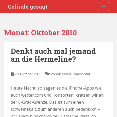
S
Gelinde gesagt
TOGGLE
k
i
p
t
Monat:
Oktober 2010
o
m
a
Denkt auch mal jemand
i
an die Hermeline?
n
c
o
20. Oktober 2010
Schreib einen Kommentar
n
t
e
Heute Nacht, so sagen es die iPhone-Apps wie
n
auch wetter.com und Konsorten, kratzen wir an
t
der 0-Grad-Grenze. Das ist zum einen
schweinekalt, zum anderen auch bedenklich –
vor allem hinsichtlich der Tatsache, dass ich