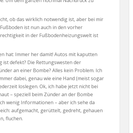
iebe. Um dem ganzen nochmal Nachdruck zu
icht, ob das wirklich notwendig ist, aber bei mir
r Fußboden ist nun auch in den vorher
rechtigkeit in der Fußbodenheizungswelt ist
n hat: Immer her damit! Autos mit kaputten
 ist defekt? Die Rettungswesten der
ünder an einer Bombe? Alles kein Problem. Ich
 immer dabei, genau wie eine Hand (meist sogar
erzeit loslegen. Ok, ich habe jetzt nicht bei
aut – speziell beim Zünder an der Bombe
ich wenig Informationen – aber ich sehe da
gleich: aufgemacht, gerüttelt, gedreht, gehauen
n, fluchen.