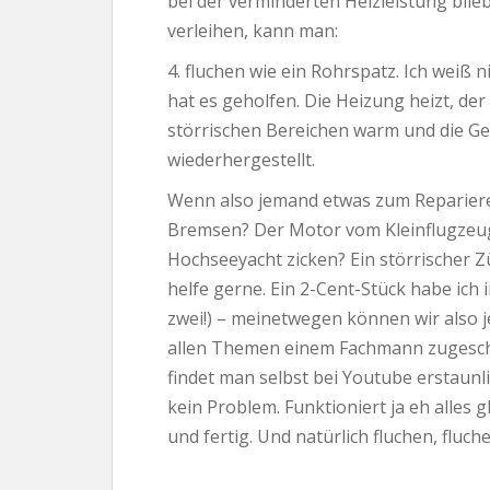
bei der verminderten Heizleistung bl
verleihen, kann man:
4. fluchen wie ein Rohrspatz. Ich weiß n
hat es geholfen. Die Heizung heizt, de
störrischen Bereichen warm und die Ge
wiederhergestellt.
Wenn also jemand etwas zum Repariere
Bremsen? Der Motor vom Kleinflugzeug
Hochseeyacht zicken? Ein störrischer Z
helfe gerne. Ein 2-Cent-Stück habe ich
zwei!) – meinetwegen können wir also jed
allen Themen einem Fachmann zugesch
findet man selbst bei Youtube erstaunl
kein Problem. Funktioniert ja eh alles 
und fertig. Und natürlich fluchen, fluche