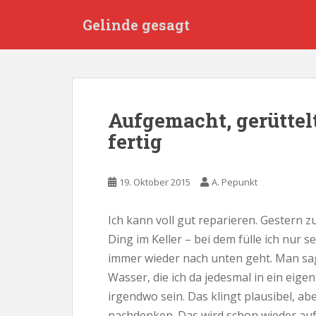
S
Gelinde gesagt
k
i
p
t
o
m
Aufgemacht, gerüttel
a
fertig
i
n
c
19. Oktober 2015
A. Pepunkt
o
n
t
Ich kann voll gut reparieren. Gestern z
e
Ding im Keller – bei dem fülle ich nur 
n
immer wieder nach unten geht. Man sag
t
Wasser, die ich da jedesmal in ein eige
irgendwo sein. Das klingt plausibel, abe
nachdenken. Das wird schon wieder auf