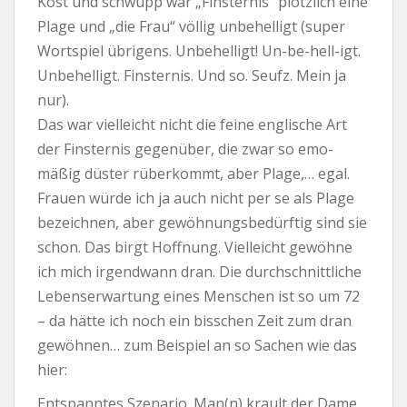
Kost und schwupp war „Finsternis“ plötzlich eine
Plage und „die Frau“ völlig unbehelligt (super
Wortspiel übrigens. Unbehelligt! Un-be-hell-igt.
Unbehelligt. Finsternis. Und so. Seufz. Mein ja
nur).
Das war vielleicht nicht die feine englische Art
der Finsternis gegenüber, die zwar so emo-
mäßig düster rüberkommt, aber Plage,… egal.
Frauen würde ich ja auch nicht per se als Plage
bezeichnen, aber gewöhnungsbedürftig sind sie
schon. Das birgt Hoffnung. Vielleicht gewöhne
ich mich irgendwann dran. Die durchschnittliche
Lebenserwartung eines Menschen ist so um 72
– da hätte ich noch ein bisschen Zeit zum dran
gewöhnen… zum Beispiel an so Sachen wie das
hier:
Entspanntes Szenario. Man(n) krault der Dame