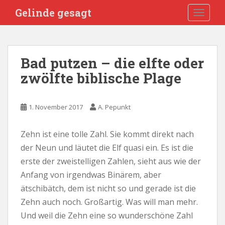
S
Gelinde gesagt
TOGGLE
k
i
p
t
Bad putzen – die elfte oder
o
zwölfte biblische Plage
m
a
i
1. November 2017
A. Pepunkt
n
c
o
Zehn ist eine tolle Zahl. Sie kommt direkt nach
n
der Neun und läutet die Elf quasi ein. Es ist die
t
erste der zweistelligen Zahlen, sieht aus wie der
e
Anfang von irgendwas Binärem, aber
n
ätschibätch, dem ist nicht so und gerade ist die
t
Zehn auch noch. Großartig. Was will man mehr.
Und weil die Zehn eine so wunderschöne Zahl