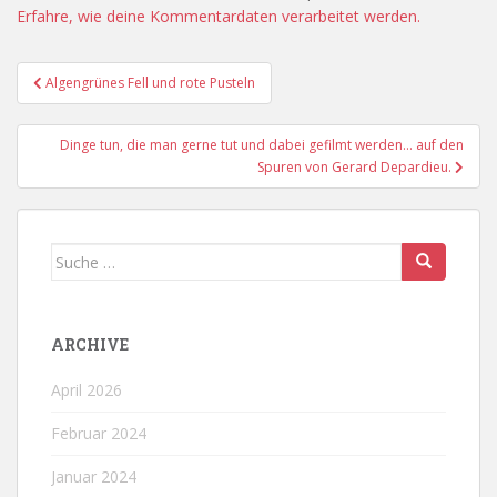
Erfahre, wie deine Kommentardaten verarbeitet werden.
Beitragsnavigation
Algengrünes Fell und rote Pusteln
Dinge tun, die man gerne tut und dabei gefilmt werden… auf den
Spuren von Gerard Depardieu.
Suche
nach:
ARCHIVE
April 2026
Februar 2024
Januar 2024