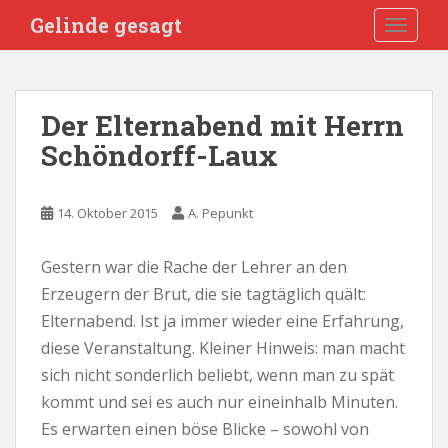
S
Gelinde gesagt
TOGGLE
k
i
p
t
Der Elternabend mit Herrn
o
Schöndorff-Laux
m
a
i
14. Oktober 2015
A. Pepunkt
n
c
o
Gestern war die Rache der Lehrer an den
n
Erzeugern der Brut, die sie tagtäglich quält:
t
Elternabend. Ist ja immer wieder eine Erfahrung,
e
diese Veranstaltung. Kleiner Hinweis: man macht
n
sich nicht sonderlich beliebt, wenn man zu spät
t
kommt und sei es auch nur eineinhalb Minuten.
Es erwarten einen böse Blicke – sowohl von