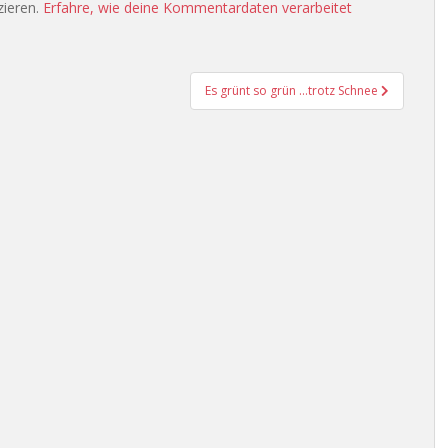
zieren.
Erfahre, wie deine Kommentardaten verarbeitet
Es grünt so grün …trotz Schnee