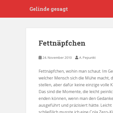
S
Gelinde gesagt
k
i
p
t
o
m
Fettnäpfchen
a
i
n
24. November 2010
A. Pepunkt
c
o
Fettnäpfchen, wohin man schaut. Im Ge
n
welcher Mensch sich die Mühe macht, d
t
e
stellen, aber dafür keine einzige volle K
n
Das sind die Momente, die leicht peinli
t
enden können, wenn man den Gedanken 
ausgeführt und präzisiert hätte. Leicht
schließlich musste ich eine Cola Zero-K