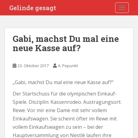
S
Gelinde gesagt
TOGGLE
k
i
p
t
Gabi, machst Du mal eine
o
neue Kasse auf?
m
a
i
23. Oktober 2017
A. Pepunkt
n
c
o
„Gabi, machst Du mal eine neue Kasse auf?“
n
Der Startschuss für die olympischen Einkauf-
t
Spiele. Disziplin: Kassenrodeo. Austragungsort:
e
n
Rewe. Vor mir eine Dame mit sehr vollem
t
Einkaufswagen. Sie scheint öfter im Rewe mit
vollem Einkaufswagen zu sein – bei der
Hauptversammlung von Nestlé laufen ihre