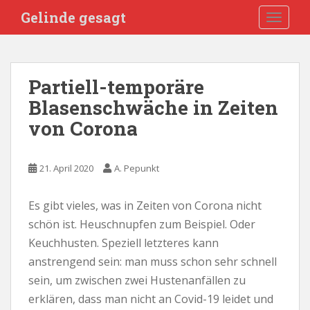
S
Gelinde gesagt
TOGGLE
k
i
p
t
Partiell-temporäre
o
Blasenschwäche in Zeiten
m
a
von Corona
i
n
c
21. April 2020
A. Pepunkt
o
n
Es gibt vieles, was in Zeiten von Corona nicht
t
schön ist. Heuschnupfen zum Beispiel. Oder
e
Keuchhusten. Speziell letzteres kann
n
anstrengend sein: man muss schon sehr schnell
t
sein, um zwischen zwei Hustenanfällen zu
erklären, dass man nicht an Covid-19 leidet und