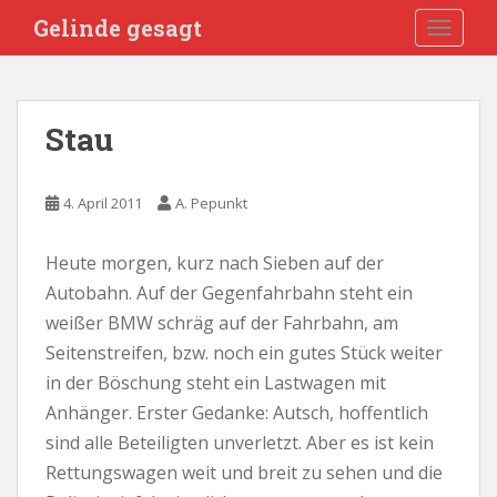
S
Gelinde gesagt
TOGGLE
k
i
p
t
Stau
o
m
a
4. April 2011
A. Pepunkt
i
n
Heute morgen, kurz nach Sieben auf der
c
Autobahn. Auf der Gegenfahrbahn steht ein
o
n
weißer BMW schräg auf der Fahrbahn, am
t
Seitenstreifen, bzw. noch ein gutes Stück weiter
e
in der Böschung steht ein Lastwagen mit
n
Anhänger. Erster Gedanke: Autsch, hoffentlich
t
sind alle Beteiligten unverletzt. Aber es ist kein
Rettungswagen weit und breit zu sehen und die