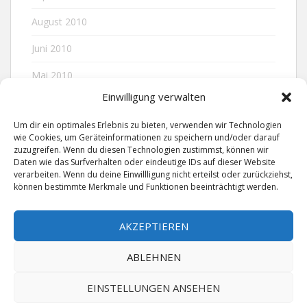
August 2010
Juni 2010
Mai 2010
Einwilligung verwalten
April 2010
Um dir ein optimales Erlebnis zu bieten, verwenden wir Technologien
wie Cookies, um Geräteinformationen zu speichern und/oder darauf
zuzugreifen. Wenn du diesen Technologien zustimmst, können wir
META
Daten wie das Surfverhalten oder eindeutige IDs auf dieser Website
verarbeiten. Wenn du deine Einwillligung nicht erteilst oder zurückziehst,
können bestimmte Merkmale und Funktionen beeinträchtigt werden.
Anmelden
AKZEPTIEREN
ABLEHNEN
EINSTELLUNGEN ANSEHEN
IMPRESSUM/DATENSCHUTZ