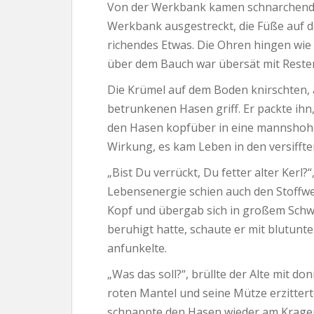
Von der Werkbank kamen schnarchende
Werkbank ausgestreckt, die Füße auf 
richendes Etwas. Die Ohren hingen wie d
über dem Bauch war übersät mit Rest
Die Krümel auf dem Boden knirschten, 
betrunkenen Hasen griff. Er packte ihn
den Hasen kopfüber in eine mannshohe
Wirkung, es kam Leben in den versifft
„Bist Du verrückt, Du fetter alter Kerl?
Lebensenergie schien auch den Stoffw
Kopf und übergab sich in großem Schwa
beruhigt hatte, schaute er mit blutun
anfunkelte.
„Was das soll?“, brüllte der Alte mit 
roten Mantel und seine Mütze erzitterte
schnappte den Hasen wieder am Kragen 