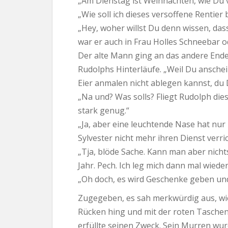
„Am Dienstag ist Weihnachten, wie Du v
„Wie soll ich dieses versoffene Rentier
„Hey, woher willst Du denn wissen, dass
war er auch in Frau Holles Schneebar o
Der alte Mann ging an das andere Ende
Rudolphs Hinterläufe. „Weil Du anschei
Eier anmalen nicht ablegen kannst, du
„Na und? Was solls? Fliegt Rudolph dies
stark genug.“
„Ja, aber eine leuchtende Nase hat nur 
Sylvester nicht mehr ihren Dienst verr
„Tja, blöde Sache. Kann man aber nich
Jahr. Pech. Ich leg mich dann mal wieder
„Oh doch, es wird Geschenke geben und
Zugegeben, es sah merkwürdig aus, wi
Rücken hing und mit der roten Tasche
erfüllte seinen Zweck. Sein Murren wu