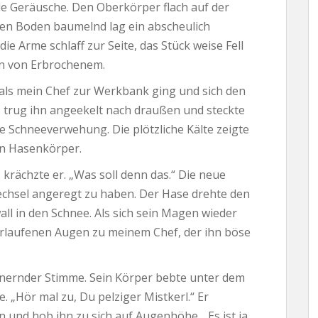
 Geräusche. Den Oberkörper flach auf der
den Boden baumelnd lag ein abscheulich
ie Arme schlaff zur Seite, das Stück weise Fell
en von Erbrochenem.
als mein Chef zur Werkbank ging und sich den
, trug ihn angeekelt nach draußen und steckte
 Schneeverwehung. Die plötzliche Kälte zeigte
en Hasenkörper.
“, krächzte er. „Was soll denn das.“ Die neue
echsel angeregt zu haben. Der Hase drehte den
ll in den Schnee. Als sich sein Magen wieder
terlaufenen Augen zu meinem Chef, der ihn böse
donnernder Stimme. Sein Körper bebte unter dem
. „Hör mal zu, Du pelziger Mistkerl.“ Er
und hob ihn zu sich auf Augenhöhe. „Es ist ja