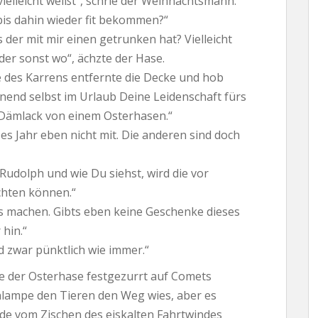
ielleicht weißt“, schrie der Weihnachtsmann.
 bis dahin wieder fit bekommen?“
 der mit mir einen getrunken hat? Vielleicht
der sonst wo“, ächzte der Hase.
 des Karrens entfernte die Decke und hob
nend selbst im Urlaub Deine Leidenschaft fürs
 Dämlack von einem Osterhasen.“
es Jahr eben nicht mit. Die anderen sind doch
Rudolph und wie Du siehst, wird die vor
ichten können.“
ts machen. Gibts eben keine Geschenke dieses
 hin.“
 zwar pünktlich wie immer.“
e der Osterhase festgezurrt auf Comets
nlampe den Tieren den Weg wies, aber es
rde vom Zischen des eiskalten Fahrtwindes