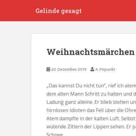
S
Gelinde gesagt
k
i
p
t
o
m
Weihnachtsmärchen
a
i
n
20. Dezember 2019
A. Pepunkt
c
o
„Das kannst Du nicht tun“, rief ich atem
n
dem alten Mann Schritt zu halten und 
t
e
Ladung ganz alleine. Er blieb stehen u
n
hirnlosen Idioten das Fell über die Ohr
t
Atem dampfte in der kalten Luft. Selbst
wütende Zittern der Lippen sehen. Er p
Schnee.