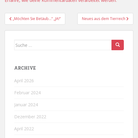
Erfahre, wie deine Kommentardaten verarbeitet werden.
Beitragsnavigation
„Möchten Sie Betäub…“ „JA!“
Neues aus dem Tierreich
Suche
nach:
ARCHIVE
April 2026
Februar 2024
Januar 2024
Dezember 2022
April 2022