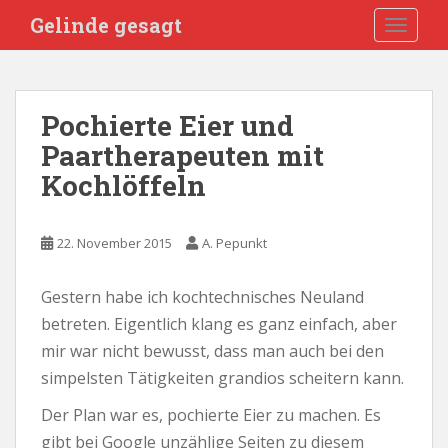
S
Gelinde gesagt
TOGGLE
k
i
p
t
Pochierte Eier und
o
Paartherapeuten mit
m
a
Kochlöffeln
i
n
c
22. November 2015
A. Pepunkt
o
n
Gestern habe ich kochtechnisches Neuland
t
betreten. Eigentlich klang es ganz einfach, aber
e
mir war nicht bewusst, dass man auch bei den
n
simpelsten Tätigkeiten grandios scheitern kann.
t
Der Plan war es, pochierte Eier zu machen. Es
gibt bei Google unzählige Seiten zu diesem