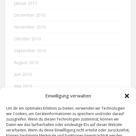
Januar 2011
Dezember 2010
November 2010
Oktober 2010
September 2010
August 2010
Juni 2010
Mai 2010
Einwilligung verwalten
April 2010
Um dir ein optimales Erlebnis zu bieten, verwenden wir Technologien
wie Cookies, um Geräteinformationen zu speichern und/oder darauf
zuzugreifen. Wenn du diesen Technologien zustimmst, können wir
META
Daten wie das Surfverhalten oder eindeutige IDs auf dieser Website
verarbeiten. Wenn du deine Einwillligung nicht erteilst oder zurückziehst,
können bestimmte Merkmale und Funktionen beeinträchtigt werden.